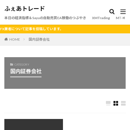
ふぇあトレード
本日の経済指標＆Sayuの自動売買EA稼働のつぶやき
XMTrading
MT4
業者について記事を投稿しています。
HOME
国内証券会社
CATEGORY
国内証券会社