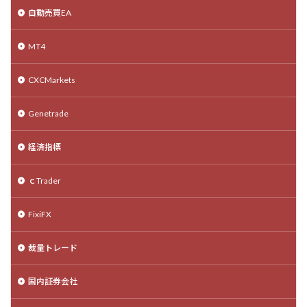
自動売買EA
MT4
CXCMarkets
Genetrade
経済指標
ｃTrader
FixiFX
裁量トレード
国内証券会社