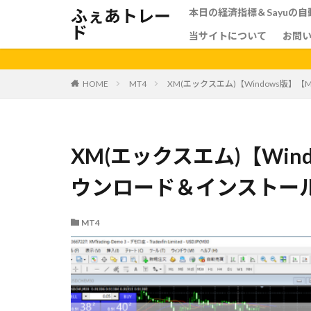
ふぇあトレー
本日の経済指標＆Sayuの
ド
当サイトについて
お問
HOME
MT4
XM(エックスエム)【Windows版】
XM(エックスエム)【Win
ウンロード＆インストー
MT4