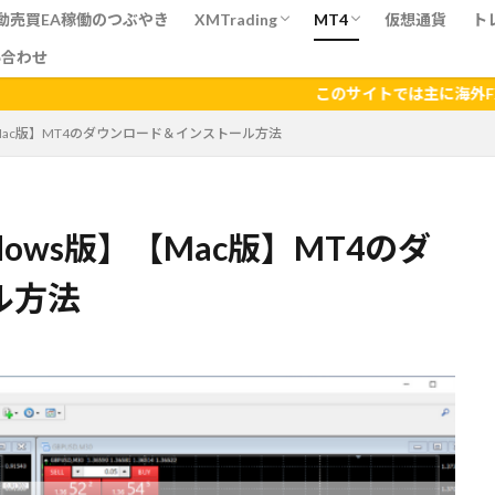
自動売買EA稼働のつぶやき
XMTrading
MT4
仮想通貨
ト
い合わせ
新規口座開設・追加口座開設方法
【Windows＆Mac版
【スマホ版】ダウンロ
T
このサイトでは主に海外FX業者につい
【Mac版】MT4のダウンロード＆インストール方法
dows版】【Mac版】MT4のダ
ル方法