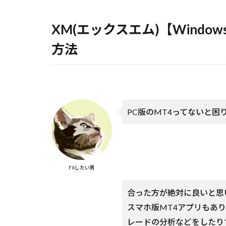
XM(エック
スエム)
【Windows
XM(エックスエム)【Windo
版】MT4の
ダウンロー
方法
ド方法
1.2
XM(エ
ック
スエ
PC版のMT4ってないと困り
ム)
【Mac
版】
MT4
のダ
ウン
FXしたい男
ロー
ド
合った方が絶対に良いと思
2
XM(エ
スマホ版MT4アプリもあ
ックスエ
レードの分析などをしたり