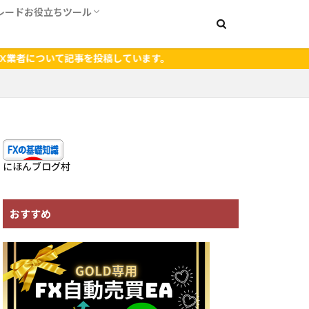
レードお役立ちツール
】ダウンロード方法
ード方法
証拠金計算ツール
ピップ値計算ツール
radingView
て記事を投稿しています。
にほんブログ村
おすすめ