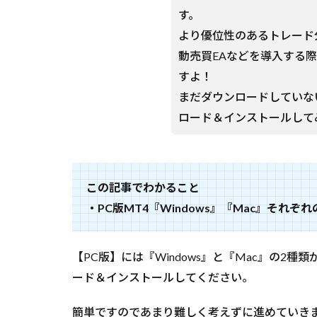
ム)
す。
【Windows
版】【Mac
より優位性のあるトレード
版】MT4イ
動売買EAなどを導入する際
ンストール
すよ！
方法
まだダウンロードしていな
3
ロード＆インストールして
まと
め
MT4
のダ
ウン
この記事でわかること
ロー
・PC版MT4『Windows』『Mac』それ
ド＆
イン
スト
ール
【PC版】には『Windows』と『Mac』の2
はと
ード＆インストールしてください。
って
も簡
簡単ですのであまり難しく考えずに進めていきましょ
単で