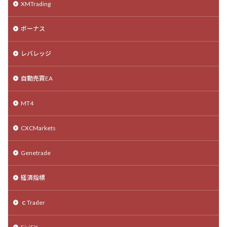
XMTrading
ボーナス
レバレッジ
自動売買EA
MT4
CXCMarkets
Genetrade
経済指標
ｃTrader