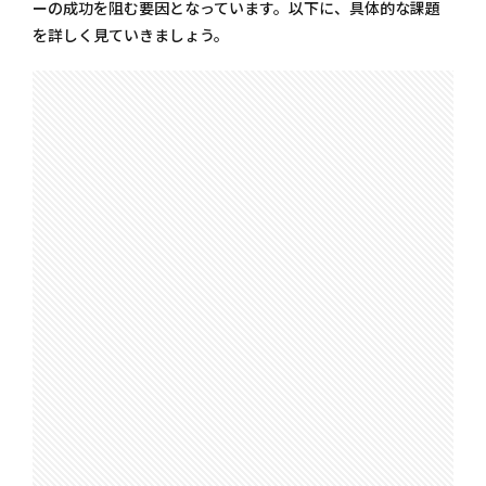
ーの成功を阻む要因となっています。以下に、具体的な課題
レッ
を詳しく見ていきましょう。
ジの
制
限、
手数
料と
いっ
た共
通の
課題
につ
いて
詳し
く解
説し
ま
す。
1.1
国内
FX取
引の
現状
1.2