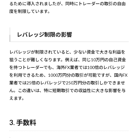
サービ
るために導入されましたが、同時にトレーダーの取引の自由
スの現
度を制限しています。
1.5.2
限られ
たサー
レバレッジ制限の影響
ビスの
影響
1.6
レバレッジが制限されていると、少ない資金で大きな利益を
5. 規
狙うことが難しくなります。例えば、同じ10万円の自己資金
制の
を持つトレーダーでも、海外FX業者では100倍のレバレッジ
影響
を利用できるため、1000万円分の取引が可能ですが、国内FX
1.6.1
業者では25倍のレバレッジで250万円分の取引しかできませ
金融庁
の規制
ん。この違いは、特に短期取引での収益性に大きな影響を与
とは？
えます。
1.6.2
規制の
影響
3. 手数料
1.7
まと