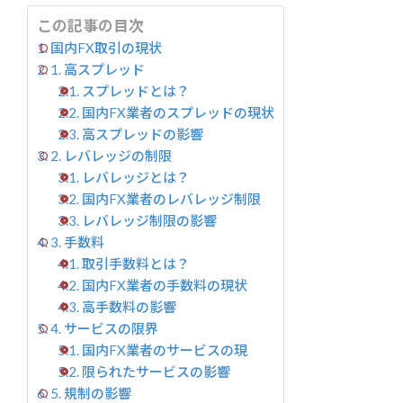
って
この記事の目次
身近
で信
国内FX取引の現状
頼性
1. 高スプレッド
のあ
る投
スプレッドとは？
資手
国内FX業者のスプレッドの現状
段で
高スプレッドの影響
す
が、
2. レバレッジの制限
その
レバレッジとは？
反
国内FX業者のレバレッジ制限
面、
多く
レバレッジ制限の影響
の課
3. 手数料
題を
取引手数料とは？
抱え
てい
国内FX業者の手数料の現状
ま
高手数料の影響
す。
4. サービスの限界
本記
事で
国内FX業者のサービスの現
は、
限られたサービスの影響
国内
5. 規制の影響
FX