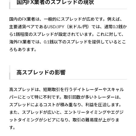
国内FX業者のスプレッドの現状
ッジ
の制
限
国内のFX業者は、一般的にスプレッドが広めです。例えば、
1.3.1
主要通貨ペアであるUSD/JPY（米ドル/円）では、通常0.3銭か
レバレ
ら1銭程度のスプレッドが設定されています。これに対して、
ッジと
は？
海外FX業者では、0.1銭以下のスプレッドを提供しているとこ
1.3.2
ろもあります。
国内FX
業者の
レバレ
高スプレッドの影響
ッジ制
限
1.3.3
高スプレッドは、短期取引を行うデイトレーダーやスキャル
レバレ
パーにとって特に不利です。取引回数が多いトレーダーは、
ッジ制
限の影
スプレッドによるコストが積み重なり、利益を圧迫します。
響
また、スプレッドが広いと、エントリータイミングやエグジ
1.4
ットタイミングがシビアになり、取引の難易度が上がりま
3. 手
す。
数料