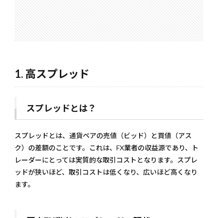
1. 高
スプ
レッ
ド
1.2.1
スプレ
ッドと
1. 高スプレッド
は？
1.2.2
国内FX
スプレッドとは？
業者の
スプレ
ッドの
スプレッドとは、通貨ペアの売値（ビッド）と買値（アス
現状
ク）の差額のことです。これは、FX業者の収益源であり、ト
1.2.3
レーダーにとっては実質的な取引コストとなります。スプレ
高スプ
レッド
ッドが狭いほど、取引コストは低くなり、広いほど高くなり
の影響
ます。
1.3
2. レ
バレ