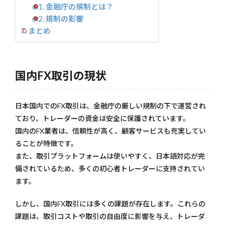
取引
金融庁の規制とは？
の現
規制の影響
状
まとめ
と、
トレ
ーダ
ーが
直面
国内FX取引の現状
する
主要
な問
日本国内でのFX取引は、金融庁の厳しい規制の下で運営され
題点
につ
ており、トレーダーの資金は安全に保護されています。
いて
国内のFX業者は、信頼性が高く、顧客サービスも充実してい
深掘
りし
ることが特徴です。
ま
また、取引プラットフォームは使いやすく、日本語対応が完
す。
備されているため、多くの初心者トレーダーに支持されてい
特
に、
ます。
高ス
プレ
しかし、国内FX取引には多くの課題が存在します。これらの
ッ
ド、
課題は、取引コストや取引の自由度に影響を与え、トレーダ
レバ