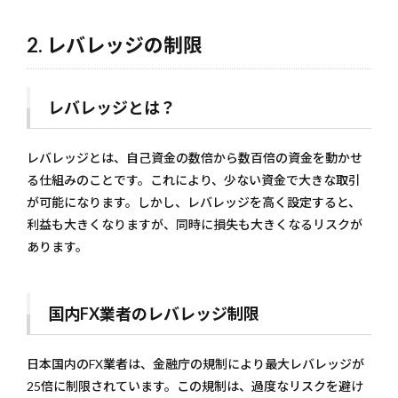
1.4.1
取引手
2. レバレッジの制限
数料と
は？
1.4.2
レバレッジとは？
国内FX
業者の
手数料
の現状
レバレッジとは、自己資金の数倍から数百倍の資金を動かせ
る仕組みのことです。これにより、少ない資金で大きな取引
1.4.3
が可能になります。しかし、レバレッジを高く設定すると、
高手数
料の影
利益も大きくなりますが、同時に損失も大きくなるリスクが
響
あります。
1.5
4. サ
ービ
国内FX業者のレバレッジ制限
スの
限界
1.5.1
日本国内のFX業者は、金融庁の規制により最大レバレッジが
国内FX
25倍に制限されています。この規制は、過度なリスクを避け
業者の