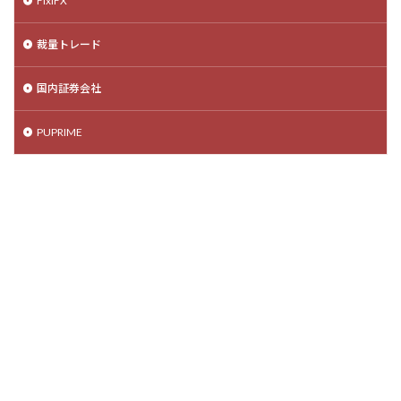
FixiFX
裁量トレード
国内証券会社
PUPRIME