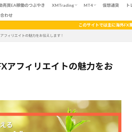
自動売買EA稼働のつぶやき
XMTrading
MT4
仮想通貨
ト
い合わせ
新規口座開設・追加口座開設方法
【Windows＆Mac版
【スマホ版】ダウンロ
T
このサイトでは主に海外FX業者について記
FXアフィリエイトの魅力をお伝えします！
FXアフィリエイトの魅力をお