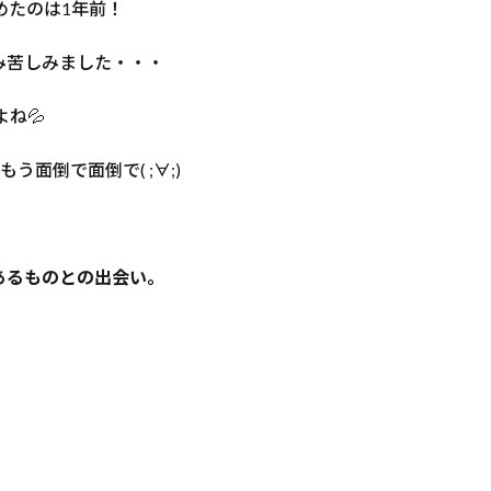
めたのは1年前！
み苦しみました・・・
よね💦
う面倒で面倒で( ;∀;)
あるものとの出会い。