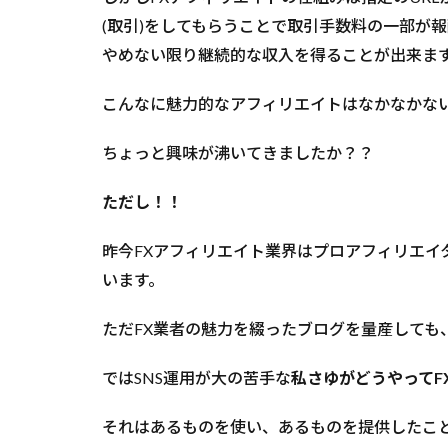
ート
(取引)をしてもらうことで取引手数料の一部が
を充
実さ
やめない限り継続的な収入を得ることが出来ま
せる
こと
こんなに魅力的なアフィリエイトはなかなかな
3
ちょっと興味が沸いてきましたか？？
FX
ア
フ
ただし！！
ィ
リ
昨今FXアフィリエイト業界はプロアフィリエイ
エ
イ
います。
ト
は
ただFX業者の魅力を綴ったブログを量産しても
優
秀
ではSNS運用が大の苦手な
私さゆがどうやってF
な
EA
の
それはあるものを使い、あるものを提供したこ
提