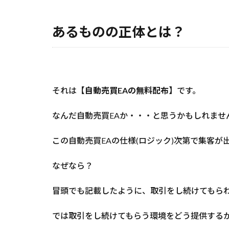
供
者
あるものの正体とは？
が
い
れ
ば
し
っ
それは
【自動売買EAの無料配布】
です。
か
り
なんだ自動売買EAか・・・と思うかもしれませ
収
益
化
この自動売買EAの仕様(ロジック)次第で集客
で
き
なぜなら？
る
4
冒頭でも記載したように、取引をし続けてもら
一緒
に
では取引をし続けてもらう環境をどう提供するか
FX