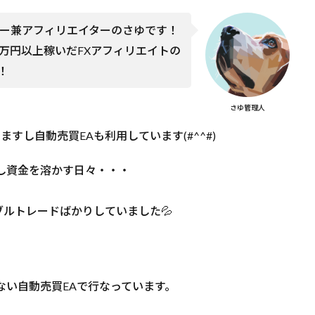
ダー兼アフィリエイターのさゆです！
0万円以上稼いだFXアフィリエイトの
！
さゆ管理人
すし自動売買EAも利用しています(#^^#)
し資金を溶かす日々・・・
ルトレードばかりしていました💦
ない自動売買EAで行なっています。