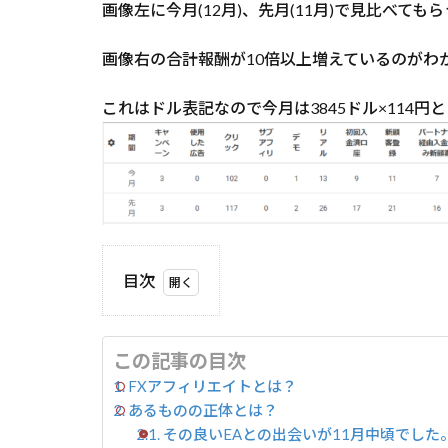
画像左に今月(12月)、先月(11月)で見比べて
画像右の合計報酬が10倍以上増えているのがわ
これはドル表記なので今月は3845ドル×114
目次
1
FX
アフ
この記事の目次
ィリ
FXアフィリエイトとは？
エイ
あるものの正体とは？
トと
その良いEAとの出会いが11月中頃でした
は？