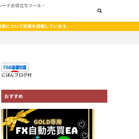
レードお役立ちツール
】ダウンロード方法
ード方法
証拠金計算ツール
ピップ値計算ツール
radingView
事を投稿しています。
にほんブログ村
おすすめ