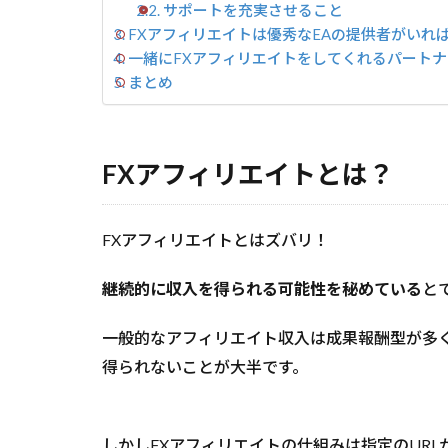
サポートを充実させること
2
FXアフィリエイトは優秀なEAの提供者がいれ
ある
一緒にFXアフィリエイトをしてくれるパート
もの
まとめ
の正
体と
は？
2.1
FXアフィリエイトとは？
その
良い
EAと
FXアフィリエイトとはズバリ！
の出
会い
継続的に収入を得られる可能性を秘めている
と
が11
月中
一般的なアフィリエイト収入は成果報酬型が多
頃で
し
得られないことが大半です。
た。
2.2
サポ
しかしFXアフィリエイトの仕組みは指定のUR