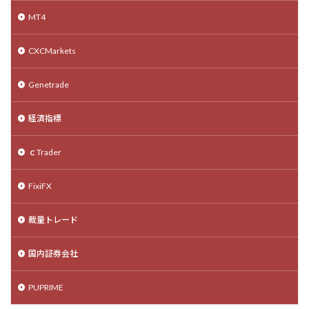
MT4
CXCMarkets
Genetrade
経済指標
ｃTrader
FixiFX
裁量トレード
国内証券会社
PUPRIME