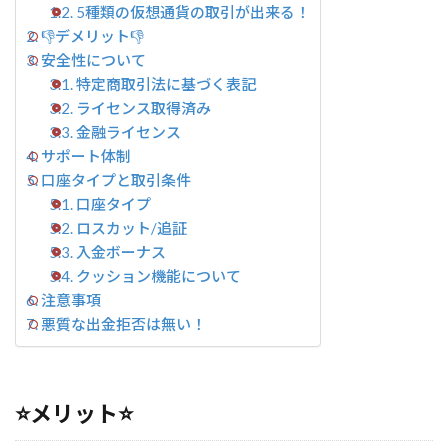
5種類の仮想通貨の取引が出来る！
取引法
👎デメリット👎
に基づ
く表記
安全性について
特定商取引法に基づく表記
1.3.2
ライセ
ライセンス取得済み
ンス取
金融ライセンス
得済み
サポート体制
1.3.2.1
口座タイプと取引条件
抜粋して
口座タイプ
みまし
ロスカット/追証
た。
入金ボーナス
1.3.3
クッション機能について
金融ラ
注意事項
イセン
ス
悪質な出金拒否は無い！
1.4
サポ
ート
体制
⭐メリット⭐
1.5