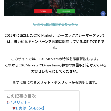
1.1.1
実は
【A-
Book】
1.1.2
CXCの口座開設はこちらから
5種類の
仮想通
2015年に設立したCXC Markets（シーエックスシーマーケッツ）
貨の取
引が出
は、魅力的なキャンペーンを頻繁に開催している海外FX業者で
来る！
す。
1.2
👎デ
このサイトでは、CXCMarketsの特徴を徹底解説します。
メリ
これからCXCMarketsで
D-system
の稼働や裁量取引を考えている
ット
方はぜひ参考にしてください。
👎
1.3
まずは気になるメリット・デメリットから説明します。
安全
性に
つい
この記事の目次
て
⭐メリット⭐
1.3.1
実は【A-Book】
特定商