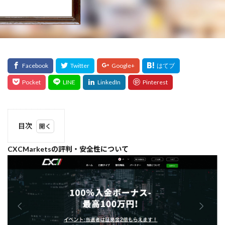
目次
1
CXCMarketsの評判・安全性について
CXCMarkets
の評判・安
全性につい
て
1.1
⭐メリ
ット⭐