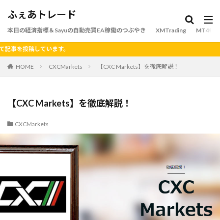
ふぇあトレード
本日の経済指標＆Sayuの自動売買EA稼働のつぶやき
XMTrading
MT4
ています。
HOME
CXCMarkets
【CXC Markets】を徹底解説！
【CXC Markets】を徹底解説！
CXCMarkets