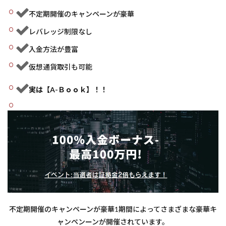
口座
不定期開催のキャンペーンが豪華
タイ
プと
レバレッジ制限なし
取引
条件
入金方法が豊富
1.5.1
仮想通貨取引も可能
口座タ
イプ
実は【A-Ｂｏｏｋ】！！
1.5.2
ロスカ
ット/追
証
1.5.3
入金ボ
ーナス
1.5.4
クッシ
ョン機
能につ
不定期開催のキャンペーンが豪華1期間によってさまざまな豪華キ
いて
ャンペンーンが開催されています。
1.6