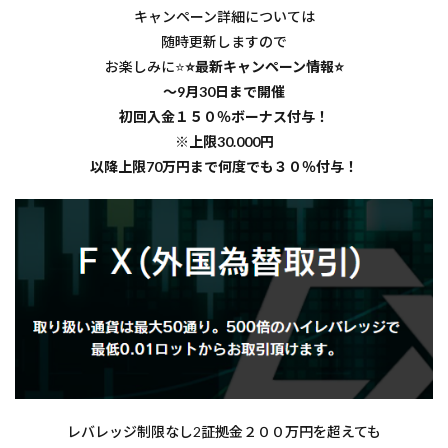
キャンペーン詳細については
注意
事項
随時更新しますので
お楽しみに⭐
⭐最新キャンペーン情報⭐
1.7
悪質
～9月30日まで開催
な出
初回入金１５０％ボーナス付与！
金拒
※上限30.000円
否は
無
以降上限70万円まで何度でも３０％付与！
い！
2
レバレッジ制限なし2証拠金２００万円を超えても